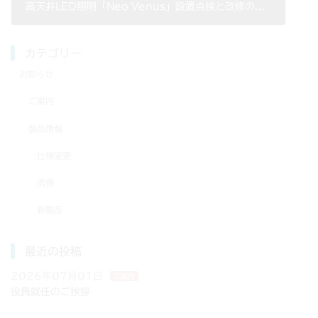
高天井LED照明「Neo Venus」設置点検と改修のお知らせ
2020年02月25日
カテゴリー
お知らせ
ご案内
製品情報
仕様変更
廃番
新製品
最近の投稿
2026年07月01日
ご案内
役員就任のご挨拶