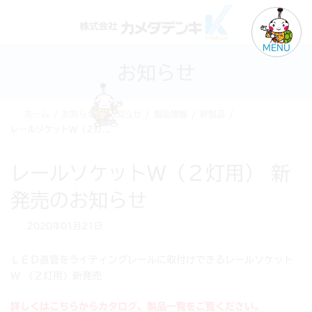
コ
ナ
ン
ビ
テ
ゲ
MENU
ン
ー
お知らせ
ツ
シ
へ
ョ
ス
ン
ホーム
お知らせ
お知らせ
製品情報
新製品
キ
に
レールソケットW（２灯用） 新発売のお知らせ
ッ
移
プ
動
レールソケットW（２灯用） 新
発売のお知らせ
2020年01月21日
ＬＥＤ直管をライティングレールに取付けできるレールソケット
W （２灯用）新発売
詳しくはこちらからカタログ、製品一覧をご覧ください。