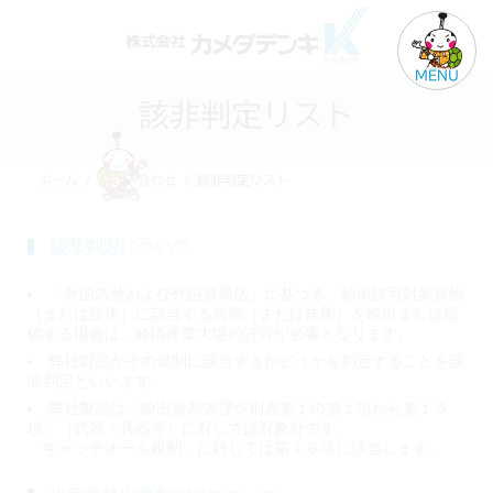
MENU
該非判定リスト
ホーム
お問い合わせ
該非判定リスト
該非判定について
「外国為替および外国貿易法」に基づき、輸出許可対象貨物
（または技術）に該当する貨物（または技術）を輸出または提
供する場合は、経済産業大臣の許可が必要となります。
弊社製品がその規制に該当するかどうかを判定することを該
非判定といいます。
弊社製品は「輸出貿易管理令別表第１の第１項から第１５
項」（武器・兵器等）に対しては対象外です。
「キャッチオール規制」に対しては第１６項に該当します。