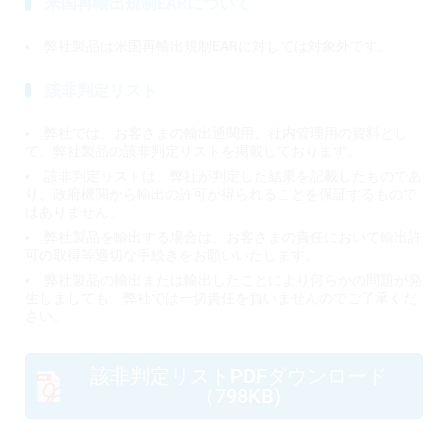
米国再輸出規制EARについて
弊社製品は米国再輸出規制EARに対しては対象外です。
該非判定リスト
弊社では、お客さまの輸出通関用、社内管理用の資料とし
て、弊社製品の該非判定リストを掲載しております。
該非判定リストは、弊社が判定した結果を記載したものであ
り、政府機関から輸出の許可が得られることを保証するもので
はありません。
弊社製品を輸出する場合は、お客さまの責任において輸出許
可の取得等適切な手続きをお願いいたします。
弊社製品の輸出または輸出したことにより何らかの問題が発
生しましても、弊社では一切責任を負いませんのでご了承くだ
さい。
該非判定リストPDFダウンロード
（798KB)