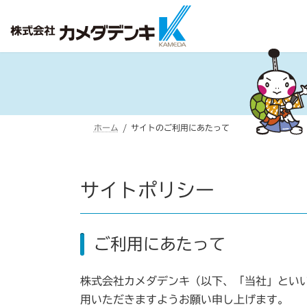
コ
ナ
ン
ビ
テ
ゲ
ン
ー
ツ
シ
へ
ョ
ス
ン
ホーム
サイトのご利用にあたって
キ
に
ッ
移
プ
動
サイトポリシー
ご利用にあたって
株式会社カメダデンキ（以下、「当社」とい
用いただきますようお願い申し上げます。