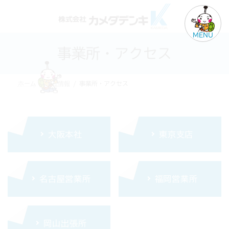
コ
ナ
ン
ビ
テ
ゲ
MENU
ン
ー
事業所・アクセス
ツ
シ
へ
ョ
ス
ン
ホーム
会社情報
事業所・アクセス
キ
に
ッ
移
プ
動
大阪本社
東京支店
名古屋営業所
福岡営業所
岡山出張所