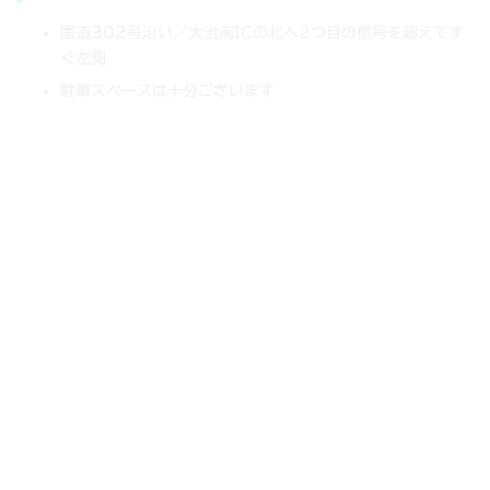
国道302号沿い／大治南ICの北へ2つ目の信号を超えてす
ぐ左側
駐車スペースは十分ございます