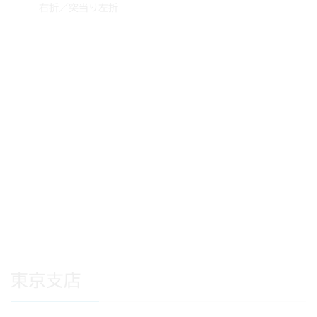
右折／突当り左折
東京支店