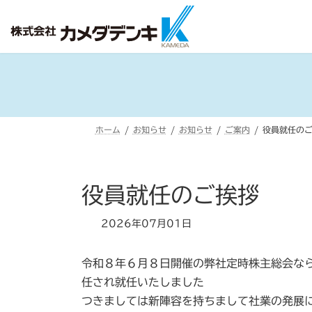
コ
ナ
ン
ビ
テ
ゲ
ン
ー
ツ
シ
へ
ョ
ス
ン
ホーム
お知らせ
お知らせ
ご案内
役員就任の
キ
に
ッ
移
プ
動
役員就任のご挨拶
2026年07月01日
令和８年６月８日開催の弊社定時株主総会な
任され就任いたしました
つきましては新陣容を持ちまして社業の発展