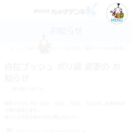
コ
ナ
ン
ビ
テ
ゲ
MENU
ン
ー
お知らせ
ツ
シ
へ
ョ
ス
ン
ホーム
お知らせ
お知らせ
製品情報
自在ブッシュ ポリ袋 変更の お知らせ
キ
に
ッ
移
プ
動
自在ブッシュ ポリ袋 変更の お
知らせ
2019年11月11日
自在ブッシュ KG-012、-016、-024、-032は、共通印刷ポ
リ袋に変更します。
詳しくは下記お知らせをご覧ください。