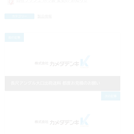
自在ブッシュ ポリ袋 変更の お知らせ
製品情報
カテゴリー
前の記事
長尺アングル大口出荷送料 都度お見積のお願い
2019年10月01日
次の記事