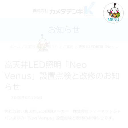
コ
ナ
ン
ビ
テ
ゲ
MENU
ン
ー
お知らせ
ツ
シ
へ
ョ
ス
ン
ホーム
お知らせ
お知らせ
ご案内
高天井LED照明「Neo Venus」設置点検と改修のお知らせ
キ
に
ッ
移
プ
動
高天井LED照明「Neo
Venus」設置点検と改修のお知
らせ
2020年02月25日
弊社取扱い高天井LED照明メーカー 株式会社ティーネットジャ
パンよりの「Neo Venus」設置点検と改修のお知らせです。