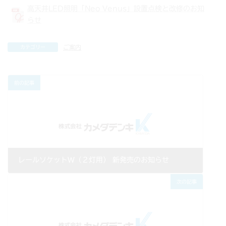
高天井LED照明「Neo Venus」設置点検と改修のお知
らせ
ご案内
カテゴリー
前の記事
レールソケットW（２灯用） 新発売のお知らせ
2020年01月21日
次の記事