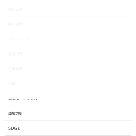
製造工程
導入事例
ダウンロード
会社情報
企業理念
沿革
事業所・アクセス
環境方針
SDGｓ