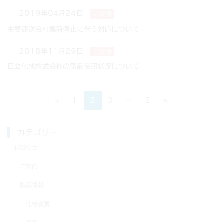
2019年04月24日
ご案内
主要運送会社集荷停止に伴う対応について
2018年11月29日
ご案内
日立化成株式会社の製品使用状況について
投
固
固
固
固
«
1
2
3
…
5
»
定
定
定
定
稿
ペ
ペ
ペ
ペ
ナ
カテゴリー
ー
ー
ー
ー
ジ
ジ
ジ
ジ
ビ
お知らせ
ゲ
ご案内
ー
製品情報
シ
仕様変更
ョ