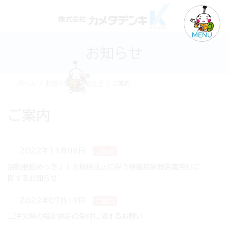
コ
ナ
ン
ビ
テ
ゲ
MENU
ン
ー
お知らせ
ツ
シ
へ
ョ
ス
ン
ホーム
お知らせ
お知らせ
ご案内
キ
に
ッ
移
プ
動
ご案内
2022年11月08日
ご案内
溶融亜鉛めっきＪＩＳ規格改正に伴う検査結果報告書発行に
関するお知らせ
2022年07月19日
ご案内
ご注文時の指定納期の受付に関するお願い