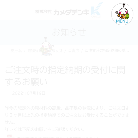
コ
ナ
ン
ビ
テ
ゲ
MENU
ン
ー
お知らせ
ツ
シ
へ
ョ
ス
ン
ホーム
お知らせ
お知らせ
ご案内
ご注文時の指定納期の受付に関するお願い
キ
に
ッ
移
プ
動
ご注文時の指定納期の受付に関
するお願い
2022年07月19日
昨今の想定外の原材料の高騰、品不足の状況により、ご注文日よ
り３ヶ月以上先の指定納期でのご注文はお受けすることができま
せん。
詳しくは下記のお願いをご確認ください。