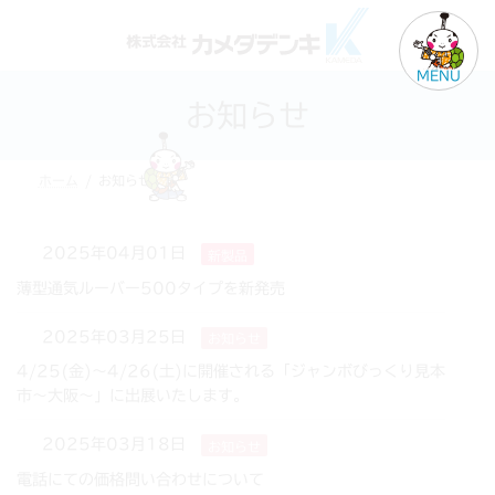
コ
ナ
ン
ビ
テ
ゲ
MENU
ン
ー
お知らせ
ツ
シ
へ
ョ
ス
ン
ホーム
お知らせ
キ
に
ッ
移
プ
動
2025年04月01日
新製品
薄型通気ルーバー500タイプを新発売
2025年03月25日
お知らせ
4/25(金)～4/26(土)に開催される「ジャンボびっくり見本
市～大阪～」に出展いたします。
2025年03月18日
お知らせ
電話にての価格問い合わせについて