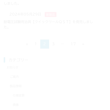
しました。
2024年05月29日
新製品
耐電圧試験用治具【クイックツールＱＳＴ】を発売しまし
た。
投
固
固
固
固
«
1
2
3
…
17
»
定
定
定
定
稿
ペ
ペ
ペ
ペ
ナ
カテゴリー
ー
ー
ー
ー
ジ
ジ
ジ
ジ
ビ
お知らせ
ゲ
ご案内
ー
製品情報
シ
仕様変更
ョ
廃番