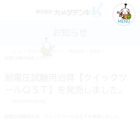
コ
ナ
ン
ビ
テ
ゲ
MENU
ン
ー
お知らせ
ツ
シ
へ
ョ
ス
ン
ホーム
お知らせ
お知らせ
製品情報
新製品
キ
に
耐電圧試験用治具【クイックツールＱＳＴ】を発売しました。
ッ
移
プ
動
耐電圧試験用治具【クイックツ
ールＱＳＴ】を発売しました。
2024年05月29日
耐電圧試験用治具 クイックツールＱＳＴを発売しました。