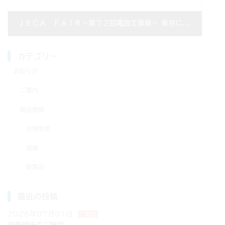
ＪＥＣＡ ＦＡＩＲ～第７２回電設工業展～ 東京に出展いたしました。
2024年06月01日
カテゴリー
お知らせ
ご案内
製品情報
仕様変更
廃番
新製品
最近の投稿
2026年07月01日
ご案内
役員就任のご挨拶