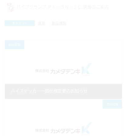
パイプクランプ ＰＫ－３Ｎ－３Ｃ 廃番のご案内
廃番
、
製品情報
カテゴリー
前の記事
ハイステッカー一部仕様変更のお知らせ
2022年08月02日
次の記事