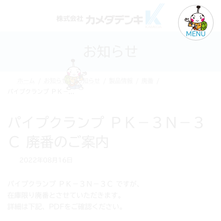
コ
ナ
ン
ビ
テ
ゲ
MENU
ン
ー
お知らせ
ツ
シ
へ
ョ
ス
ン
ホーム
お知らせ
お知らせ
製品情報
廃番
キ
に
パイプクランプ ＰＫ－３Ｎ－３Ｃ 廃番のご案内
ッ
移
プ
動
パイプクランプ ＰＫ－３Ｎ－３
Ｃ 廃番のご案内
2022年08月16日
パイプクランプ ＰＫ－３Ｎ－３Ｃ ですが、
在庫限り廃番とさせていただきます。
詳細は下記、PDFをご確認ください。