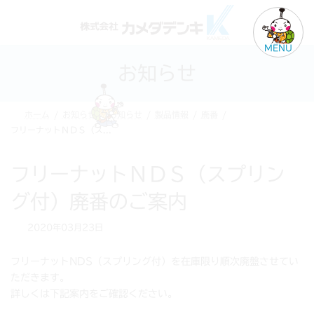
コ
ナ
ン
ビ
テ
ゲ
MENU
ン
ー
お知らせ
ツ
シ
へ
ョ
ス
ン
ホーム
お知らせ
お知らせ
製品情報
廃番
キ
に
フリーナットＮＤＳ（スプリング付）廃番のご案内
ッ
移
プ
動
フリーナットＮＤＳ（スプリン
グ付）廃番のご案内
2020年03月23日
フリーナットNDS（スプリング付）を在庫限り順次廃盤させてい
ただきます。
詳しくは下記案内をご確認ください。