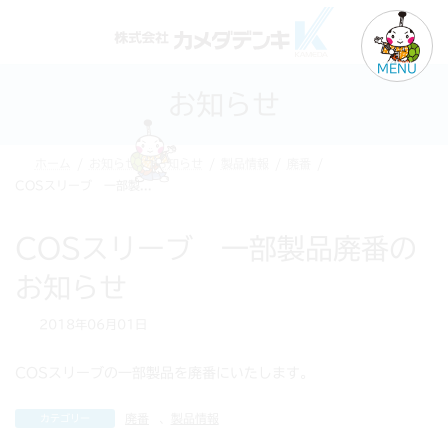
コ
ナ
ン
ビ
テ
ゲ
MENU
ン
ー
お知らせ
ツ
シ
へ
ョ
ス
ン
ホーム
お知らせ
お知らせ
製品情報
廃番
キ
に
COSスリーブ 一部製品廃番のお知らせ
ッ
移
プ
動
COSスリーブ 一部製品廃番の
お知らせ
2018年06月01日
COSスリーブの一部製品を廃番にいたします。
廃番
、
製品情報
カテゴリー