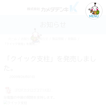
コ
ナ
ン
ビ
テ
ゲ
MENU
ン
ー
お知らせ
ツ
シ
へ
ョ
ス
ン
ホーム
お知らせ
お知らせ
製品情報
新製品
キ
に
「クイック支柱」を発売しました。
ッ
移
プ
動
「クイック支柱」を発売しまし
た。
2009年06月01日
（PDFカタログ371KB）
分電盤の中扉の開閉を支持します。