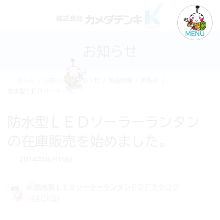
コ
ナ
ン
ビ
テ
ゲ
MENU
ン
ー
お知らせ
ツ
シ
へ
ョ
ス
ン
ホーム
お知らせ
お知らせ
製品情報
新製品
キ
に
防水型ＬＥＤソーラーランタンの在庫販売を始めました。
ッ
移
プ
動
防水型ＬＥＤソーラーランタン
の在庫販売を始めました。
2014年06月10日
ＰＤＦカタログ
(440KB)