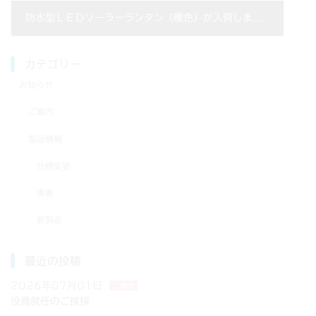
防水型ＬＥＤソーラーランタン（暖色）が入荷しました。
2014年08月05日
カテゴリー
お知らせ
ご案内
製品情報
仕様変更
廃番
新製品
最近の投稿
2026年07月01日
ご案内
役員就任のご挨拶