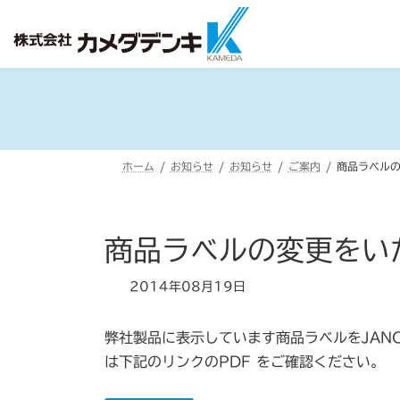
コ
ナ
ン
ビ
テ
ゲ
ン
ー
ツ
シ
へ
ョ
ス
ン
ホーム
お知らせ
お知らせ
ご案内
商品ラベル
キ
に
ッ
移
プ
動
商品ラベルの変更をい
2014年08月19日
弊社製品に表示しています商品ラベルをJAN
は下記のリンクのPDF をご確認ください。