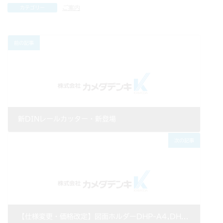
ご案内
カテゴリー
前の記事
新DINレールカッター・新登場
2016年03月10日
次の記事
【仕様変更・価格改定】図面ホルダーDHP-A4,DHP-A4-V2