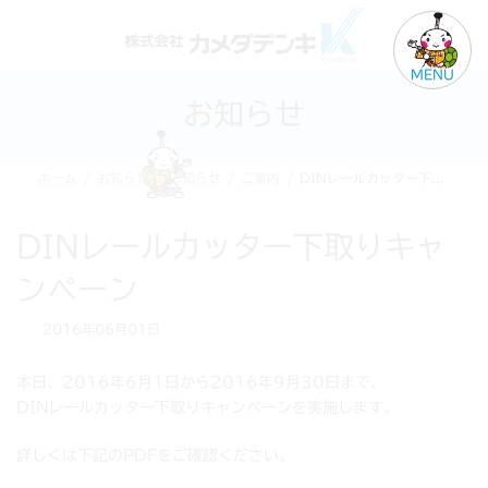
コ
ナ
ン
ビ
テ
ゲ
MENU
ン
ー
お知らせ
ツ
シ
へ
ョ
ス
ン
ホーム
お知らせ
お知らせ
ご案内
DINレールカッター下取りキャンペーン
キ
に
ッ
移
プ
動
DINレールカッター下取りキャ
ンペーン
2016年06月01日
本日、2016年6月1日から2016年9月30日まで、
DINレールカッター下取りキャンペーンを実施します。
詳しくは下記のPDFをご確認ください。