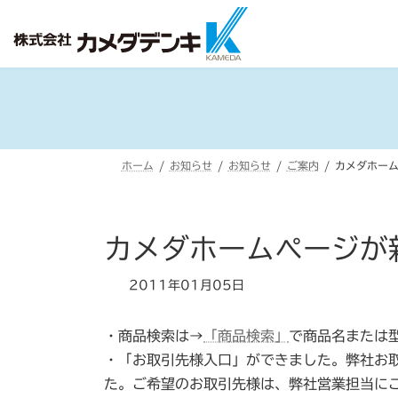
コ
ナ
ン
ビ
テ
ゲ
ン
ー
ツ
シ
へ
ョ
ス
ン
ホーム
お知らせ
お知らせ
ご案内
カメダホー
キ
に
ッ
移
プ
動
カメダホームページが
2011年01月05日
・商品検索は→
「商品検索」
で商品名または
・「お取引先様入口」ができました。弊社お
た。ご希望のお取引先様は、弊社営業担当に